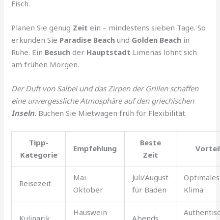
Fisch.
Planen Sie genug
Zeit
ein – mindestens sieben Tage. So
erkunden Sie
Paradise Beach
und
Golden Beach
in
Ruhe. Ein
Besuch
der
Hauptstadt
Limenas lohnt sich
am frühen Morgen.
Der Duft von Salbei und das Zirpen der Grillen schaffen
eine unvergessliche Atmosphäre auf den griechischen
Inseln
.
Buchen Sie Mietwagen früh für Flexibilität.
Tipp-
Beste
Empfehlung
Vortei
Kategorie
Zeit
Mai-
Juli/August
Optimales
Reisezeit
Oktober
für Baden
Klima
Hauswein
Authentis
Kulinarik
Abends