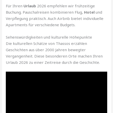
Für Ihren
Urlaub
2026 empfehlen wir frühzeitige
Buchung. Pauschalreisen kombinieren Flug,
Hotel
und
Verpflegung praktisch. Auch Airbnb bietet individuelle
Apartments für verschiedene Budgets.
Sehenswürdigkeiten und kulturelle Höhepunkte
Die kulturellen Schätze von Thassos erzählen
Geschichten aus über 2000 Jahren bewegter
Vergangenheit. Diese besonderen Orte machen Ihren
Urlaub 2026 zu einer Zeitreise durch die Geschichte.