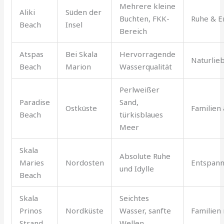
Mehrere kleine
Aliki
Süden der
Buchten, FKK-
Ruhe & E
Beach
Insel
Bereich
Atspas
Bei Skala
Hervorragende
Naturlie
Beach
Marion
Wasserqualität
Perlweißer
Paradise
Sand,
Ostküste
Familien 
Beach
türkisblaues
Meer
Skala
Absolute Ruhe
Maries
Nordosten
Entspan
und Idylle
Beach
Skala
Seichtes
Prinos
Nordküste
Wasser, sanfte
Familien
Strand
Wellen