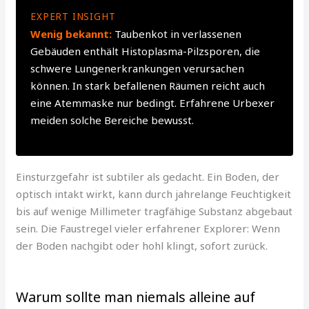
EXPERT INSIGHT
Wenig bekannt:
Taubenkot in verlassenen
Gebäuden enthält Histoplasma-Pilzsporen, die
schwere Lungenerkrankungen verursachen
können. In stark befallenen Räumen reicht auch
eine Atemmaske nur bedingt. Erfahrene Urbexer
meiden solche Bereiche bewusst.
Einsturzgefahr ist subtiler als gedacht. Ein Boden, der
optisch intakt wirkt, kann durch jahrelange Feuchtigkeit
bis auf wenige Millimeter tragfähige Substanz abgebaut
sein. Die Faustregel vieler erfahrener Explorer: Wenn
der Boden nachgibt oder hohl klingt, sofort zurück.
Warum sollte man niemals alleine auf