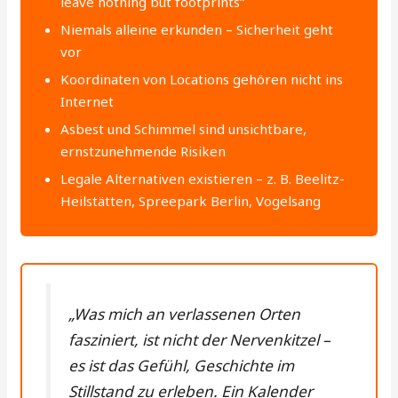
leave nothing but footprints“
Niemals alleine erkunden – Sicherheit geht
vor
Koordinaten von Locations gehören nicht ins
Internet
Asbest und Schimmel sind unsichtbare,
ernstzunehmende Risiken
Legale Alternativen existieren – z. B. Beelitz-
Heilstätten, Spreepark Berlin, Vogelsang
„Was mich an verlassenen Orten
fasziniert, ist nicht der Nervenkitzel –
es ist das Gefühl, Geschichte im
Stillstand zu erleben. Ein Kalender