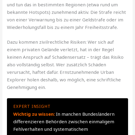
und tun das in bestimmten Regionen (etwa rund um
bekannte Hotspots) zunehmend aktiv. Die Strafe reicht
von einer Verwarnung bis zu einer Geldstrafe oder im
Wiederholungsfall bis zu einem Jahr Freiheitsstrafe.
Dazu kommen zivilrechtliche Risiken: Wer sich auf
einem privaten Gelände verletzt, hat in der Regel
keinen Anspruch auf Schadensersatz – trägt das Risiko
also vollständig selbst. Wer zusätzlich Schäden
verursacht, haftet dafür. Ernstzunehmende Urban
Explorer holen deshalb, wo möglich, eine schriftliche
Genehmigung ein.
EXPERT INSIGHT
Wichtig zu wissen:
In manchen Bundesländern
differenzieren Behörden zwischen einmaligem
Fehlverhalten und systematischem