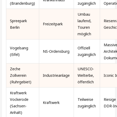
(Brandenburg)
zugänglich
Operati
Umbau
Spreepark
laufend,
Riesen
Freizeitpark
Berlin
Touren
Geschic
möglich
Massiv
Vogelsang
Offiziell
NS-Ordensburg
Archite
(Eifel)
zugänglich
Dokume
Zeche
UNESCO-
Zollverein
Industrieanlage
Welterbe,
Iconic 
(Ruhrgebiet)
öffentlich
Kraftwerk
Vockerode
Teilweise
Riesige
Kraftwerk
(Sachsen-
zugänglich
DDR-In
Anhalt)