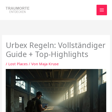
Zum
Inhalt
springen
Urbex Regeln: Vollständiger
Guide + Top-Highlights
/
Lost Places
/ Von
Maja Kruse