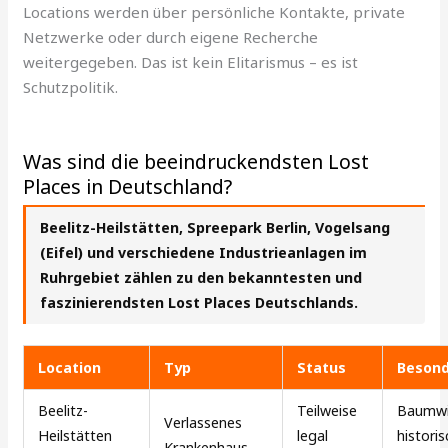
Locations werden über persönliche Kontakte, private
Netzwerke oder durch eigene Recherche
weitergegeben. Das ist kein Elitarismus – es ist
Schutzpolitik.
Was sind die beeindruckendsten Lost
Places in Deutschland?
Beelitz-Heilstätten, Spreepark Berlin, Vogelsang
(Eifel) und verschiedene Industrieanlagen im
Ruhrgebiet zählen zu den bekanntesten und
faszinierendsten Lost Places Deutschlands.
Location
Typ
Status
Besond
Beelitz-
Teilweise
Baumwi
Verlassenes
Heilstätten
legal
histori
Krankenhaus