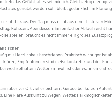
mitteln das Gefühl, alles sei möglich. Gleichzeitig erzeugt 
Nächstes genutzt werden soll, bleibt gedanklich im Planun
ruck oft heraus. Der Tag muss nicht aus einer Liste von M
flug, Ruhezeit, Abendessen: Ein einfacher Ablauf reicht häu
Rolle spielen, braucht es nicht immer ein großes Zusatzpr
raktischer
ig mit Herzlichkeit beschrieben. Praktisch wichtiger ist ab
ller klären, Empfehlungen sind meist konkreter, und der Ko
i wechselhaftem Wetter sinnvoll ist oder wann eine Streck
ann aber vor Ort viel erleichtern. Gerade bei kurzen Aufenth
s. Eine klare Auskunft zu Wegen, Wetter, Parkmöglichkeiten