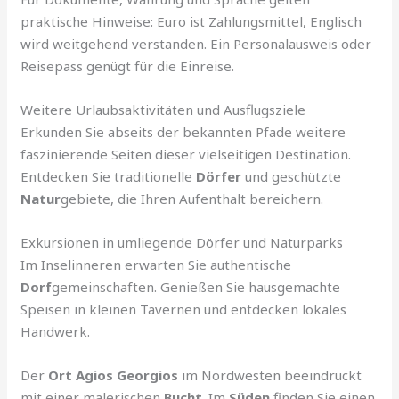
praktische Hinweise: Euro ist Zahlungsmittel, Englisch
wird weitgehend verstanden. Ein Personalausweis oder
Reisepass genügt für die Einreise.
Weitere Urlaubsaktivitäten und Ausflugsziele
Erkunden Sie abseits der bekannten Pfade weitere
faszinierende Seiten dieser vielseitigen Destination.
Entdecken Sie traditionelle
Dörfer
und geschützte
Natur
gebiete, die Ihren Aufenthalt bereichern.
Exkursionen in umliegende Dörfer und Naturparks
Im Inselinneren erwarten Sie authentische
Dorf
gemeinschaften. Genießen Sie hausgemachte
Speisen in kleinen Tavernen und entdecken lokales
Handwerk.
Der
Ort
Agios Georgios
im Nordwesten beeindruckt
mit einer malerischen
Bucht
. Im
Süden
finden Sie einen