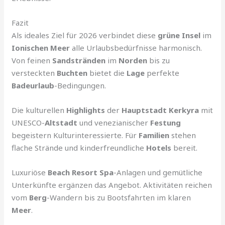
Fazit
Als ideales Ziel für 2026 verbindet diese
grüne Insel
im
Ionischen Meer
alle Urlaubsbedürfnisse harmonisch.
Von feinen
Sandstränden
im
Norden
bis zu
versteckten
Buchten
bietet die
Lage
perfekte
Badeurlaub
-Bedingungen.
Die kulturellen
Highlights
der
Hauptstadt Kerkyra
mit
UNESCO-
Altstadt
und venezianischer
Festung
begeistern Kulturinteressierte. Für
Familien
stehen
flache Strände und kinderfreundliche
Hotels
bereit.
Luxuriöse
Beach Resort Spa
-Anlagen und gemütliche
Unterkünfte ergänzen das Angebot. Aktivitäten reichen
vom
Berg
-Wandern bis zu Bootsfahrten im klaren
Meer
.