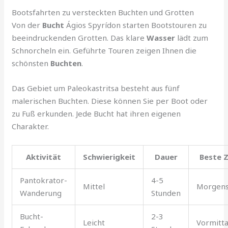
Bootsfahrten zu versteckten Buchten und Grotten
Von der
Bucht
Ágios Spyrídon starten Bootstouren zu
beeindruckenden Grotten. Das klare
Wasser
lädt zum
Schnorcheln ein. Geführte Touren zeigen Ihnen die
schönsten
Buchten
.
Das Gebiet um Paleokastritsa besteht aus fünf
malerischen Buchten. Diese können Sie per Boot oder
zu Fuß erkunden. Jede Bucht hat ihren eigenen
Charakter.
Aktivität
Schwierigkeit
Dauer
Beste Z
Pantokrator-
4-5
Mittel
Morgen
Wanderung
Stunden
Bucht-
2-3
Leicht
Vormitt