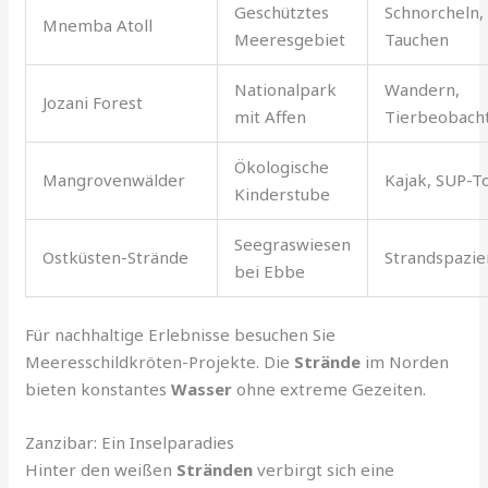
Geschütztes
Schnorcheln,
Mnemba Atoll
Meeresgebiet
Tauchen
Nationalpark
Wandern,
Jozani Forest
mit Affen
Tierbeobach
Ökologische
Mangrovenwälder
Kajak, SUP-T
Kinderstube
Seegraswiesen
Ostküsten-Strände
Strandspazi
bei Ebbe
Für nachhaltige Erlebnisse besuchen Sie
Meeresschildkröten-Projekte. Die
Strände
im Norden
bieten konstantes
Wasser
ohne extreme Gezeiten.
Zanzibar: Ein Inselparadies
Hinter den weißen
Stränden
verbirgt sich eine