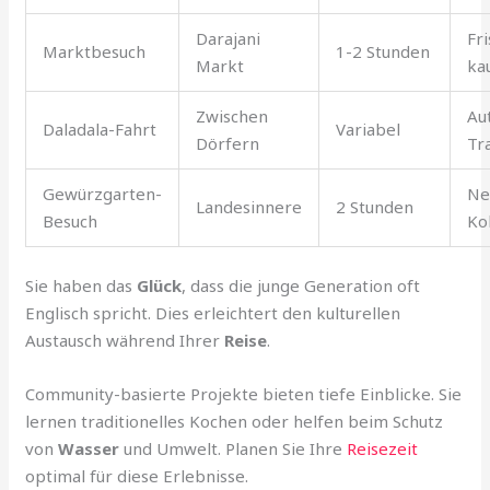
Darajani
Fr
Marktbesuch
1-2 Stunden
Markt
ka
Zwischen
Au
Daladala-Fahrt
Variabel
Dörfern
Tr
Gewürzgarten-
Ne
Landesinnere
2 Stunden
Besuch
Ko
Sie haben das
Glück
, dass die junge Generation oft
Englisch spricht. Dies erleichtert den kulturellen
Austausch während Ihrer
Reise
.
Community-basierte Projekte bieten tiefe Einblicke. Sie
lernen traditionelles Kochen oder helfen beim Schutz
von
Wasser
und Umwelt. Planen Sie Ihre
Reisezeit
optimal für diese Erlebnisse.