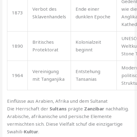
Gedenk
Verbot des
Ende einer
wie di
1873
Sklavenhandels
dunklen Epoche
Anglik
Kathed
UNESC
Britisches
Kolonialzeit
1890
Weltku
Protektorat
beginnt
Stone 
Moder
Vereinigung
Entstehung
1964
politis
mit Tanganjika
Tansanias
Strukt
Einflüsse aus Arabien, Afrika und dem Sultanat
Die Herrschaft der
Sultans
prägte
Zanzibar
nachhaltig.
Arabische, afrikanische und persische Elemente
vermischten sich. Diese Vielfalt schuf die einzigartige
Swahili-
Kultur
.