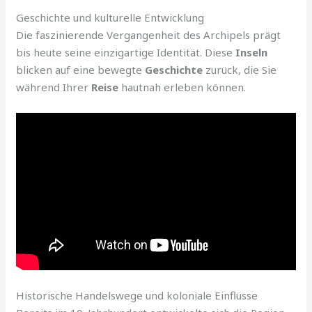
Geschichte und kulturelle Entwicklung
Die faszinierende Vergangenheit des Archipels prägt
bis heute seine einzigartige Identität. Diese
Inseln
blicken auf eine bewegte
Geschichte
zurück, die Sie
während Ihrer
Reise
hautnah erleben können.
Historische Handelswege und koloniale Einflüsse