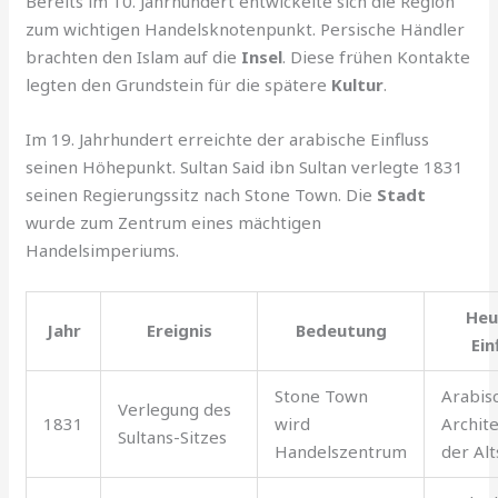
Bereits im 10. Jahrhundert entwickelte sich die Region
zum wichtigen Handelsknotenpunkt. Persische Händler
brachten den Islam auf die
Insel
. Diese frühen Kontakte
legten den Grundstein für die spätere
Kultur
.
Im 19. Jahrhundert erreichte der arabische Einfluss
seinen Höhepunkt. Sultan Said ibn Sultan verlegte 1831
seinen Regierungssitz nach Stone Town. Die
Stadt
wurde zum Zentrum eines mächtigen
Handelsimperiums.
Heu
Jahr
Ereignis
Bedeutung
Ein
Stone Town
Arabis
Verlegung des
1831
wird
Archite
Sultans-Sitzes
Handelszentrum
der Alt