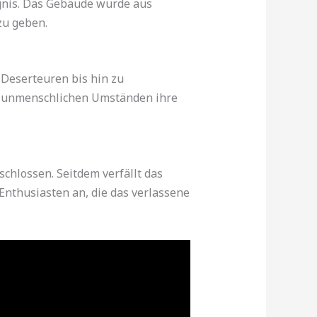
ngnis. Das Gebäude wurde aus
zu geben.
Deserteuren bis hin zu
er unmenschlichen Umständen ihre
chlossen. Seitdem verfällt das
Enthusiasten an, die das verlassene