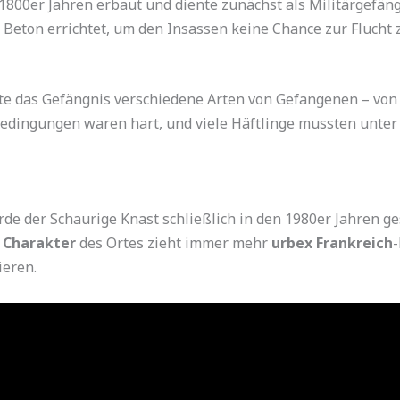
1800er Jahren erbaut und diente zunächst als Militärgefä
 Beton errichtet, um den Insassen keine Chance zur Flucht 
te das Gefängnis verschiedene Arten von Gefangenen – von 
tbedingungen waren hart, und viele Häftlinge mussten unt
e der Schaurige Knast schließlich in den 1980er Jahren ges
 Charakter
des Ortes zieht immer mehr
urbex Frankreich
-
eren.