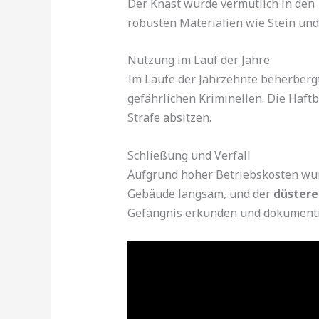
Der Knast wurde vermutlich in den 
robusten Materialien wie Stein und
Nutzung im Lauf der Jahre
Im Laufe der Jahrzehnte beherberg
gefährlichen Kriminellen. Die Haf
Strafe absitzen.
Schließung und Verfall
Aufgrund hoher Betriebskosten wurd
Gebäude langsam, und der
düstere
Gefängnis erkunden und dokumenti