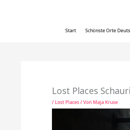
Zum
Inhalt
springen
Start
Schönste Orte Deut
Lost Places Schaur
/
Lost Places
/ Von
Maja Kruse